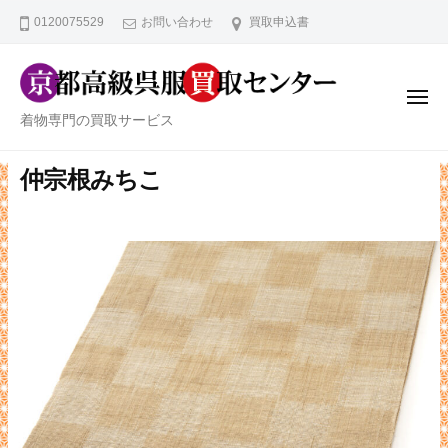
京
ー
コ
0120075529
お問い合わせ
買取申込書
都
ン
高
テ
級
ン
呉
メ
ニ
京
服
着物専門の買取サービス
ツ
ュ
ー
買
都
へ
取
高
仲宗根みちこ
ス
セ
級
キ
ン
ッ
呉
タ
プ
服
ー
買
取
セ
ン
タ
ー