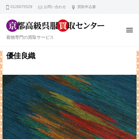
京
ー
コ
0120075529
お問い合わせ
買取申込書
都
ン
高
テ
級
ン
呉
メ
ニ
京
服
着物専門の買取サービス
ツ
ュ
ー
買
都
へ
取
高
優佳良織
ス
セ
級
キ
ン
ッ
呉
タ
プ
服
ー
買
取
セ
ン
タ
ー