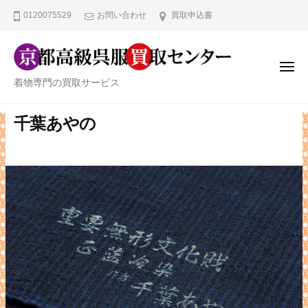
京
ー
コ
0120075529
お問い合わせ
買取申込書
都
ン
高
テ
級
ン
呉
メ
ニ
京
服
着物専門の買取サービス
ツ
ュ
ー
買
都
へ
取
高
千葉あやの
ス
セ
級
キ
ン
ッ
呉
タ
プ
服
ー
買
取
セ
ン
タ
ー