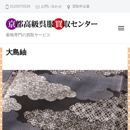
京
ー
コ
0120075529
お問い合わせ
買取申込書
都
ン
高
テ
級
ン
呉
メ
ニ
京
服
着物専門の買取サービス
ツ
ュ
ー
買
都
へ
取
高
大島紬
ス
セ
級
キ
ン
ッ
呉
タ
プ
服
ー
買
取
セ
ン
タ
ー