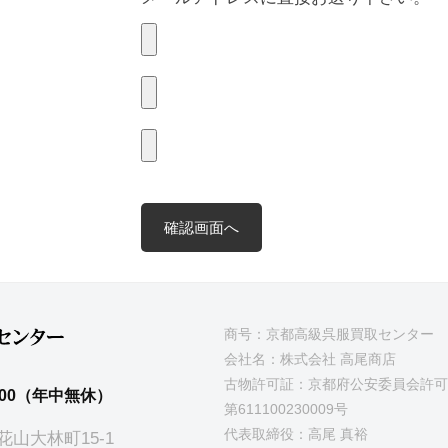
商号：京都高級呉服買取センター
会社名：株式会社 高尾商店
古物許可証：京都府公安委員会許可
00（年中無休）
第611100230009号
代表取締役：高尾 真裕
花山大林町15-1