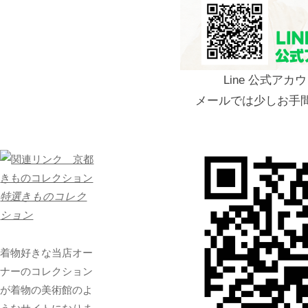
Line 公式ア
メールでは少しお手
特選きものコレク
ション
着物好きな当店オー
ナーのコレクション
が着物の美術館のよ