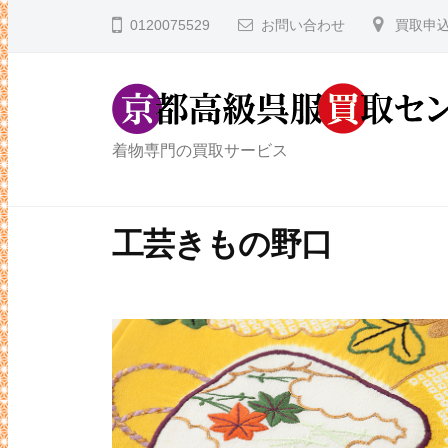
コ
都
0120075529
お問い合わせ
買取申
ン
高
テ
級
ン
呉
ツ
服
京
着物専門の買取サービス
へ
買
都
取
ス
高
セ
キ
工芸きもの野口
級
ン
ッ
タ
呉
プ
ー
服
買
取
セ
ン