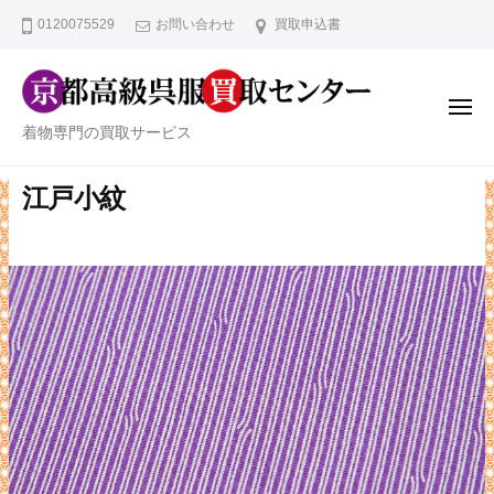
京
ー
コ
0120075529
お問い合わせ
買取申込書
都
ン
高
テ
級
ン
呉
メ
ニ
京
服
着物専門の買取サービス
ツ
ュ
ー
買
都
へ
取
高
江戸小紋
ス
セ
級
キ
ン
ッ
呉
タ
プ
服
ー
買
取
セ
ン
タ
ー