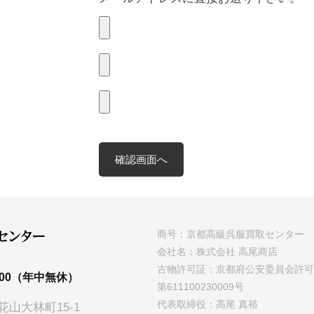
商号：京都高級呉服買取センター
会社名：株式会社 高尾商店
古物許可証：京都府公安委員会許可
00（年中無休）
第611100230009号
代表取締役：高尾 真裕
花山大林町15-1