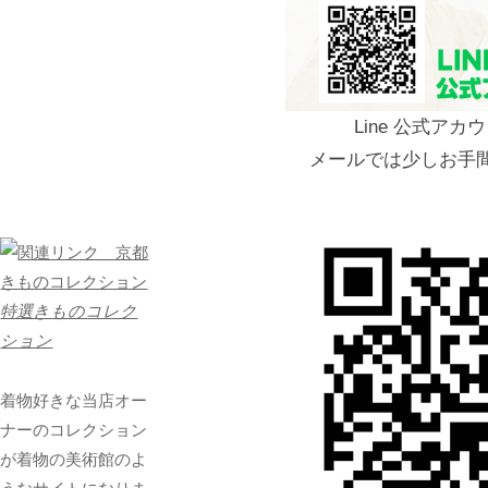
Line 公式ア
メールでは少しお手
特選きものコレク
ション
着物好きな当店オー
ナーのコレクション
が着物の美術館のよ