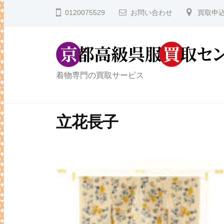
コ
都
0120075529
お問い合わせ
買取申
ン
高
テ
級
ン
呉
ツ
服
京
着物専門の買取サービス
へ
買
都
取
ス
高
セ
キ
立花長子
級
ン
ッ
タ
呉
プ
ー
服
買
取
セ
ン