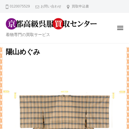
京
ー
コ
0120075529
お問い合わせ
買取申込書
都
ン
高
テ
級
ン
呉
メ
ニ
京
服
着物専門の買取サービス
ツ
ュ
ー
買
都
へ
取
高
陽山めぐみ
ス
セ
級
キ
ン
ッ
呉
タ
プ
服
ー
買
取
セ
ン
タ
ー