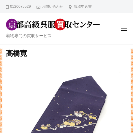
京
ー
コ
0120075529
お問い合わせ
買取申込書
都
ン
高
テ
級
ン
呉
メ
ニ
京
服
着物専門の買取サービス
ツ
ュ
ー
買
都
へ
取
高
髙橋寛
ス
セ
級
キ
ン
ッ
呉
タ
プ
服
ー
買
取
セ
ン
タ
ー