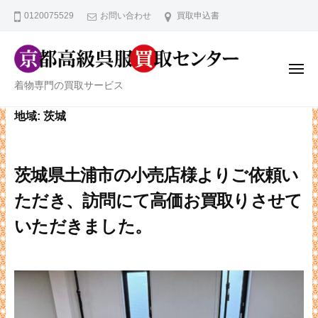
京
ー
コ
0120075529
お問い合わせ
買取申込書
都
ン
高
テ
級
ン
呉
メ
ニ
京
服
着物専門の買取サービス
ツ
ュ
ー
買
都
へ
地域:
茨城
取
高
ス
セ
級
キ
ン
ッ
呉
タ
茨城県土浦市の小売店様よりご依頼い
プ
服
ー
ただき、訪問にて高価お買取りさせて
買
取
いただきました。
セ
ン
タ
ー