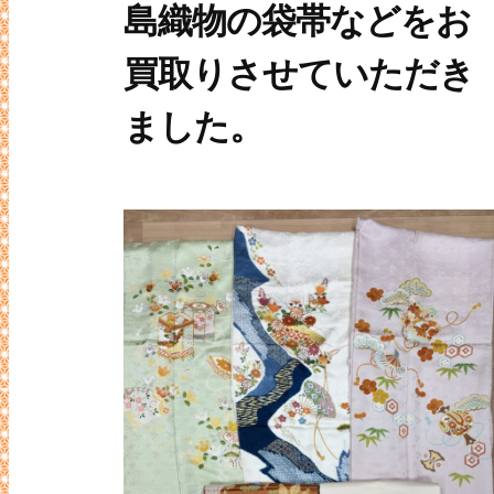
島織物の袋帯などをお
タ
買取りさせていただき
ー
ました。