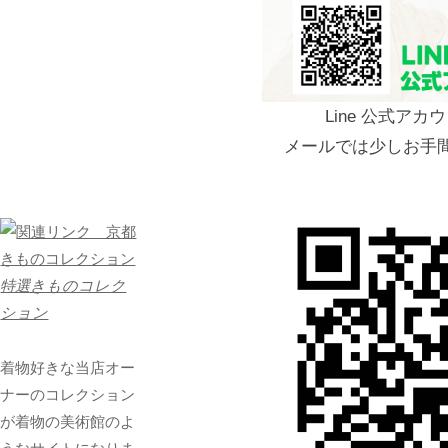
Line 公式ア
メールでは少しお手
特選きものコレク
ション
着物好きな当店オー
ナーのコレクション
が着物の美術館のよ