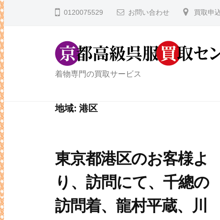
コ
都
0120075529
お問い合わせ
買取申
ン
高
テ
級
ン
呉
ツ
服
京
着物専門の買取サービス
へ
買
都
取
ス
高
地域:
港区
セ
キ
級
ン
ッ
タ
呉
プ
ー
服
東京都港区のお客様よ
買
り、訪問にて、千總の
取
訪問着、龍村平蔵、川
セ
ン