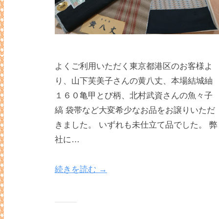
よくご利用いただく東京都港区のお客様よ
り、山下芙美子さんの黄八丈、本場結城紬
１６０亀甲とび柄、北村武資さんの魚々子
縞 袋帯など大変希少なお品をお譲りいただ
きました。 いずれも未仕立て品でした。 弊
社に…
続きを読む →